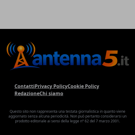
Contatti
Privacy Policy
Cookie Policy
Redazione
Chi siamo
Questo sito non rappresenta una testata giornalistica in quanto viene
aggiornato senza alcuna periodicità. Non può pertanto considerarsi un
prodotto editoriale ai sensi della legge n° 62 del 7 marzo 2001.