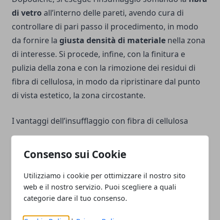
di vetro
all’interno delle pareti, avendo cura di
controllare di pari passo il procedimento, in modo
da fornire la
giusta
densità di materiale
nella zona
di interesse. Si procede, infine, con la finitura e
pulizia della zona e con la rimozione dei residui di
fibra di cellulosa, in modo da ripristinare dal punto
di vista estetico, la zona circostante.
I vantaggi dell’insufflaggio con fibra di cellulosa
L’insufflaggio con fibra di cellulosa è un
Consenso sui Cookie
procedimento molto innovativo e ricco di vantaggi
per l’isolamento termico e acustico degli edifici.
Utilizziamo i cookie per ottimizzare il nostro sito
web e il nostro servizio. Puoi scegliere a quali
categorie dare il tuo consenso.
Il primo vantaggio che sentiamo di citare, dunque,
riguarda proprio questo aspetto. Trattandosi di un